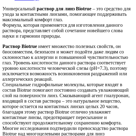
Универсальный
раствор для линз Biotrue
– это средство для
ухода за контактными линзами, помогающее поддерживать
максимальный комфорт глаз.
Формула, которая применяется для изготовления данного
раствора, представляет собой сочетание новейшего слова
науки и гармонии природы.
Раствор Biotrue
имеет множество полезных свойств, он
биосовместим, безопасен и может подойти даже людям со
склонностью к аллергии и повышенной чувствительностью
глаз. Уровень кислотности данного раствора соответствует
уровню кислотности человеческой слезы (рН=7.3), поэтому
исключается возможность возникновения раздражений или
аллергических реакций.
Специальные гидрофильные молекулы, которые входят в
состав Biotrue помогают постоянно создавать увлажняющий
слой на поверхности линз. Смазывающий агент гиалуронан,
входящий в состав раствора – это натуральное вещество,
которое остается на контактных линзах целых 20 часов,
благодаря этому раствор Biotrue отлично увлажняет
контактные линзы, предотвращает пересыхание и
способствуют продолжительному сохранению комфорта.
Многие исследования подтвердили превосходство раствора
Biotrue над многоцелевыми растворами для линз