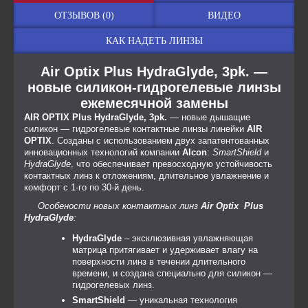
ОТЗЫВОВ (0)
ВИДЕО
КАК НАДЕТЬ ЛИНЗЫ
Air Optix Plus HydraGlyde, 3pk. —
новые силикон-гидрогелевые линзы
ежемесячной замены
AIR OPTIX Plus HydraGlyde, 3pk.
— новые дышащие
силикон — гидрогелевые контактные линзы линейки
AIR
OPTIX
. Созданы с использованием двух запатентованных
инновационных технологий компании
Alcon
:
SmartShield
и
HydraGlyde
, что обеспечивает превосходную устойчивость
контактных линз к отложениям, длительное увлажнение и
комфорт с 1-го по 30-й день.
Особености новых контактных линз
Air Optix Plus
HydraGlyde
:
HydraGlyde
– эксклюзивная увлажняющая
матрица притягивает и удерживает влагу на
поверхности линз в течении длительного
времени, и создана специально для силикон —
гидрогелевых линз.
SmartShield
— уникальная технология