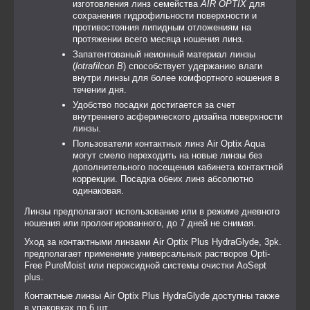
изготовления линз семейства
AIR OPTIX
для
сохранения гидрофильности поверхности и
противостояния липидным отложениям на
протяжении всего месяца ношения линз.
Запатентованый неионный материал линзы
(
lotrafilcon B
) способствует удержанию влаги
внутри линзы для более комфортного ношения в
течении дня.
Удобство посадки достигается за счет
внутреннего асферического дизайна поверхности
линзы.
Пользователи контактных линз Air Optix Aqua
могут смело переходить на новые линзы без
дополнительного посещения кабинета контактной
коррекции. Посадка обеих линз абсолютно
одинаковая.
Линзы предполагают использование или в режиме дневного
ношения или пролонгированного, до 7 дней не снимая.
Уход за контактными линзами Air Optix Plus HydraGlyde, 3pk.
предполагает применение универсальных растворов Opti-
Free PureMoist или пероксидной системы очистки AoSept
plus.
Контактные линзы Air Optix Plus HydraGlyde доступны также
в упаковках по 6 шт.