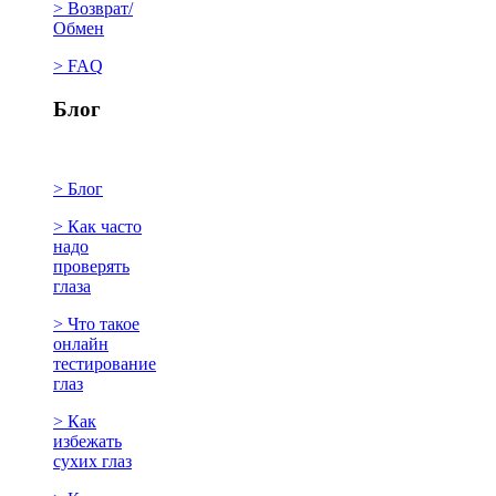
> Возврат/
Обмен
> FAQ
Блог
> Блог
> Как часто
надо
проверять
глаза
> Что такое
онлайн
тестирование
глаз
> Как
избежать
сухих глаз