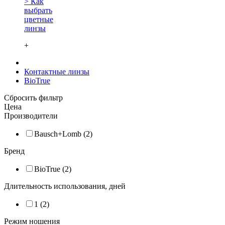
> Как
выбрать
цветные
линзы
+
Контактные линзы
BioTrue
Сбросить фильтр
Цена
Производители
Bausch+Lomb (2)
Бренд
BioTrue (2)
Длительность использования, дней
1 (2)
Режим ношения