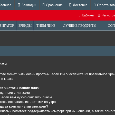
Главная
Закладки
Сравнение
Доставка
Оплата тов
Кабинет
Регистр
ВИГАТОР
БРЕНДЫ
ТИПЫ ЛИНЗ
ЛУЧШИЕ ПРОДУКТЫ
СОП
зами
оте может быть очень простым, если Вы обеспечите их правильное хран
 в глаза.
я чистоты ваших линз:
ипуляции с линзами
, если вам нужно очистить линзы
чтобы сохранить их чистыми на утро
да за контактными линзами?
инзами помогает поддерживать комфорт при их ношении, а также помога