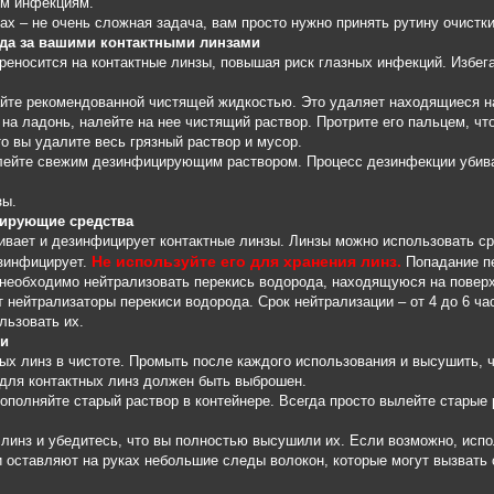
ым инфекциям.
ах – не очень сложная задача, вам просто нужно принять рутину очистк
ода за вашими контактными линзами
 переносится на контактные линзы, повышая риск глазных инфекций. Изб
айте рекомендованной чистящей жидкостью. Это удаляет находящиеся на
 на ладонь, налейте на нее чистящий раствор. Протрите его пальцем, ч
о вы удалите весь грязный раствор и мусор.
залейте свежим дезинфицирующим раствором. Процесс дезинфекции убива
зы.
ирующие средства
ивает и дезинфицирует контактные линзы. Линзы можно использовать ср
Не используйте его для хранения линз.
зинфицирует.
Попадание пе
 необходимо нейтрализовать перекись водорода, находящуюся на поверх
 нейтрализаторы перекиси водорода. Срок нейтрализации – от 4 до 6 ча
льзовать их.
ми
тных линз в чистоте. Промыть после каждого использования и высушить
 для контактных линз должен быть выброшен.
пополняйте старый раствор в контейнере. Всегда просто вылейте старые
 линз и убедитесь, что вы полностью высушили их. Если возможно, испо
и оставляют на руках небольшие следы волокон, которые могут вызвать