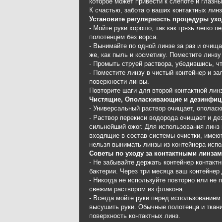
которое может привести к слепоте и глазн
К счастью, забота о ваших контактных линз
Установите регулярность процедуры ух
- Мойте руки хорошо, так как грязь легко
полотенцем без ворса.
- Вынимайте по одной линзе за раз и очищ
же, как пыль и косметику. Поместите линзу
- Промыть струей раствора, убедившись, чт
- Поместите линзу в чистый контейнер и 
поверхности линзы.
Повторите шаги для второй контактной лин
Чистящие, Ополаскивающие и дезинфиц
- Универсальный раствор очищает, ополаск
- Раствор перекиси водорода очищает и де
сильнейший ожог. Для использования линз
входящие в состав системы очистки, имеют
нельзя вынимать линзы из контейнера испо
Советы по уходу за контактными линза
- Не забывайте держать контейнер контак
бактерии. Через три месяца ваш контейнер
- Никогда не используйте повторно или не 
свежим раствором из флакона.
- Всегда мойте руки перед использованием
высушить руки. Обычные полотенца и ткан
поверхность контактных линз.